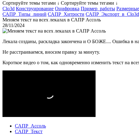
Сортируйте темы тегами ↓
Сортируйте темы тегами ↓
Clo3d
Конструирование
Оцифровка
Пример_работы
Размерны
САПР_Типы_линий
САПР_Хитрости
САПР_Экспорт_в_Clo3d
Меняем текст на всех лекалах в САПР Ассоль
28/11/2024
Лекала созданы, раскладка закончена и О БОЖЕ.... Ошибка в н
Не расстраиваемся, вносим правку за минуту.
Короткое видео о том, как одновременно изменить текст на все
САПР_Ассоль
САПР_Текст