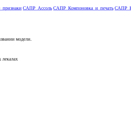
е_признаки
САПР_Ассоль
САПР_Компоновка_и_печать
САПР_К
азвании модели.
х лекалах