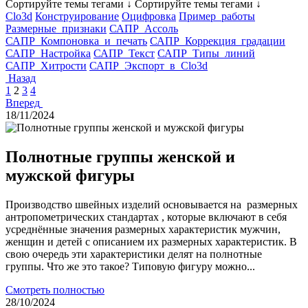
Сортируйте темы тегами ↓
Сортируйте темы тегами ↓
Clo3d
Конструирование
Оцифровка
Пример_работы
Размерные_признаки
САПР_Ассоль
САПР_Компоновка_и_печать
САПР_Коррекция_градации
САПР_Настройка
САПР_Текст
САПР_Типы_линий
САПР_Хитрости
САПР_Экспорт_в_Clo3d
Назад
1
2
3
4
Вперед
18/11/2024
Полнотные группы женской и
мужской фигуры
Производство швейных изделий основывается на размерных
антропометрических стандартах , которые включают в себя
усреднённые значения размерных характеристик мужчин,
женщин и детей с описанием их размерных характеристик. В
свою очередь эти характеристики делят на полнотные
группы. Что же это такое? Типовую фигуру можно...
Смотреть полностью
28/10/2024