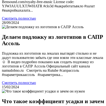
Bensound.com/royalty-free-music License code:
YJWJAUULXTJWHATR #clo3d #какработатьвкло #халат
#выкройкахалата...
Смотреть полностью
28/09/2024
Делаем подложку из логотипов в САПР
Ассоль
Подложка из логотипов на лекалах выглядят стильно и не
дадут пользователю забыть где они взяли эти классные лекала
☺ В видео подробно показано как создать подложку из
логотипов в САПР Ассоль Официальный сайт канала
namudobno.ru Смотреть на Rutube #сапрассоль
#параметрикаассоль #параметрика...
Смотреть полностью
15/02/2024
Что такое коэффициент усадки и зачем