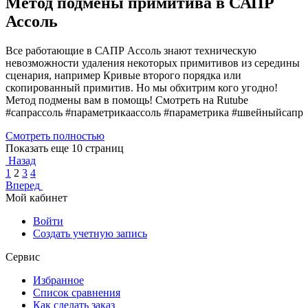
Метод подмены примитива в САПР
Ассоль
Все работающие в САПР Ассоль знают техническую
невозможности удаления некоторых примитивов из середины
сценария, например Кривые второго порядка или
скопированный примитив. Но мы обхитрим кого угодно!
Метод подмены вам в помощь! Смотреть на Rutube
#сапрассоль #параметрикаассоль #параметрика #швейныйсапр
Смотреть полностью
Показать еще 10 страниц
Назад
1
2
3
4
Вперед
Мой кабинет
Войти
Создать учетную запись
Сервис
Избранное
Список сравнения
Как сделать заказ