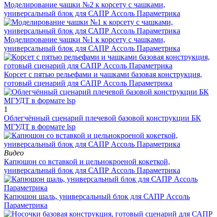
Моделирование чашки №2 к корсету с чашками,
универсальный блок для САПР Ассоль Параметрика
Моделирование чашки №1 к корсету с чашками,
универсальный блок для САПР Ассоль Параметрика
Корсет с пятью рельефами и чашками базовая конструкция,
готовый сценарий для САПР Ассоль Параметрика
1
Облегчённый сценарий плечевой базовой конструкции БК
МГУДТ в формате lsp
Видео
Капюшон со вставкой и цельнокроеной кокеткой,
универсальный блок для САПР Ассоль Параметрика
Капюшон шаль, универсальный блок для САПР Ассоль
Параметрика