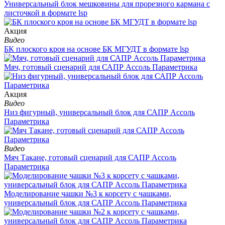
Универсальный блок мешковины для прорезного кармана с
листочкой в формате lsp
Aкция
Видео
БК плоского кроя на основе БК МГУДТ в формате lsp
Мяч, готовый сценарий для САПР Ассоль Параметрика
Aкция
Видео
Низ фигурный, универсальный блок для САПР Ассоль
Параметрика
Видео
Мяч Такане, готовый сценарий для САПР Ассоль
Параметрика
Моделирование чашки №3 к корсету с чашками,
универсальный блок для САПР Ассоль Параметрика