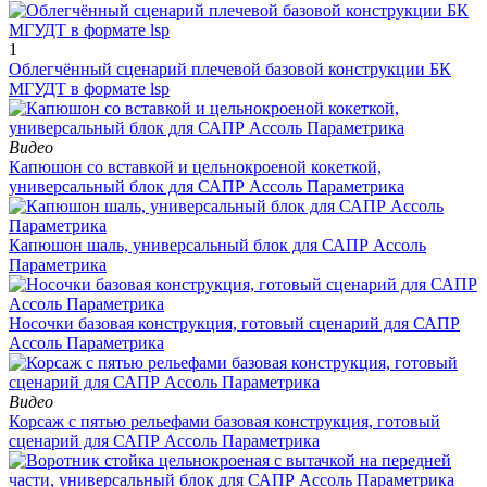
1
Облегчённый сценарий плечевой базовой конструкции БК
МГУДТ в формате lsp
Видео
Капюшон со вставкой и цельнокроеной кокеткой,
универсальный блок для САПР Ассоль Параметрика
Капюшон шаль, универсальный блок для САПР Ассоль
Параметрика
Носочки базовая конструкция, готовый сценарий для САПР
Ассоль Параметрика
Видео
Корсаж с пятью рельефами базовая конструкция, готовый
сценарий для САПР Ассоль Параметрика