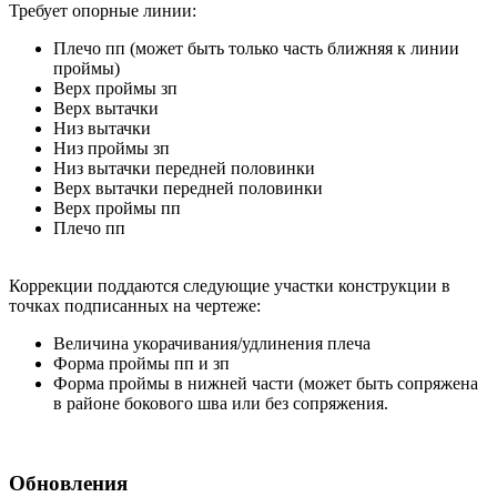
Требует опорные линии:
Плечо пп (может быть только часть ближняя к линии
проймы)
Верх проймы зп
Верх вытачки
Низ вытачки
Низ проймы зп
Низ вытачки передней половинки
Верх вытачки передней половинки
Верх проймы пп
Плечо пп
Коррекции поддаются следующие участки конструкции в
точках подписанных на чертеже:
Величина укорачивания/удлинения плеча
Форма проймы пп и зп
Форма проймы в нижней части (может быть сопряжена
в районе бокового шва или без сопряжения.
Обновления