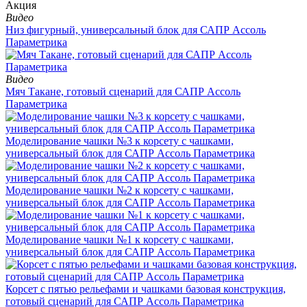
Aкция
Видео
Низ фигурный, универсальный блок для САПР Ассоль
Параметрика
Видео
Мяч Такане, готовый сценарий для САПР Ассоль
Параметрика
Моделирование чашки №3 к корсету с чашками,
универсальный блок для САПР Ассоль Параметрика
Моделирование чашки №2 к корсету с чашками,
универсальный блок для САПР Ассоль Параметрика
Моделирование чашки №1 к корсету с чашками,
универсальный блок для САПР Ассоль Параметрика
Корсет с пятью рельефами и чашками базовая конструкция,
готовый сценарий для САПР Ассоль Параметрика