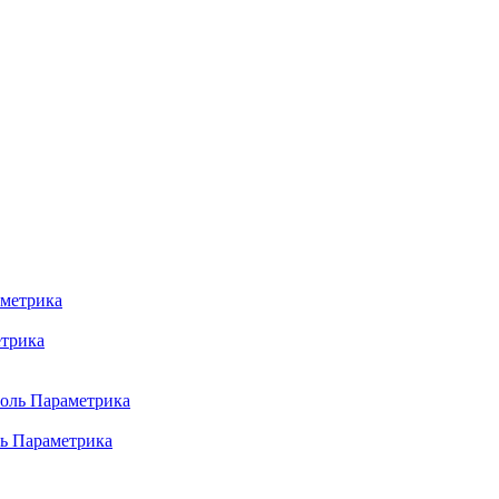
етрика
ль Параметрика