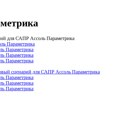
аметрика
арий для САПР Ассоль Параметрика