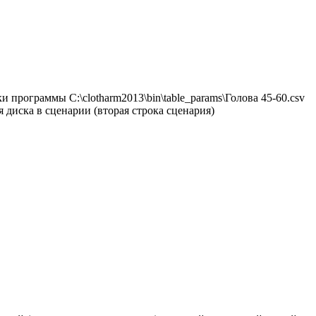
программы C:\clotharm2013\bin\table_params\Голова 45-60.csv
 диска в сценарии (вторая строка сценария)