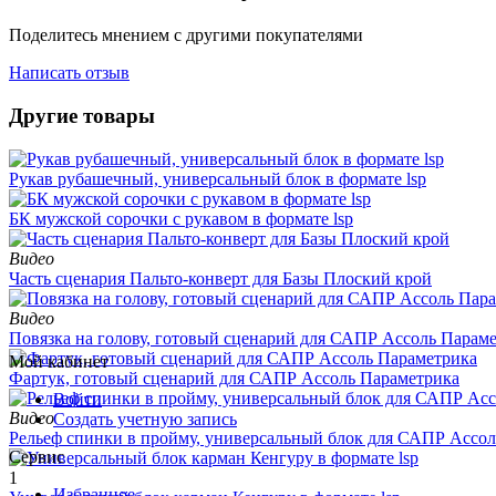
Поделитесь мнением с другими покупателями
Написать отзыв
Другие товары
Рукав рубашечный, универсальный блок в формате lsp
БК мужской сорочки с рукавом в формате lsp
Видео
Часть сценария Пальто-конверт для Базы Плоский крой
Видео
Повязка на голову, готовый сценарий для САПР Ассоль Парам
Мой кабинет
Фартук, готовый сценарий для САПР Ассоль Параметрика
Войти
Видео
Создать учетную запись
Рельеф спинки в пройму, универсальный блок для САПР Ассо
Сервис
1
Избранное