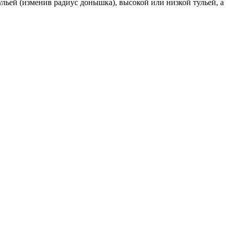
льей (изменив радиус донышка), высокой или низкой тульей, а