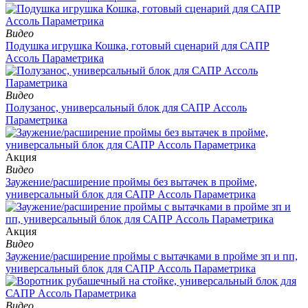
Видео
Подушка игрушка Кошка, готовый сценарий для САПР
Ассоль Параметрика
Видео
Полузанос, универсальный блок для САПР Ассоль
Параметрика
Aкция
Видео
Заужение/расширение проймы без вытачек в пройме,
универсальный блок для САПР Ассоль Параметрика
Aкция
Видео
Заужение/расширение проймы с вытачками в пройме зп и пп,
универсальный блок для САПР Ассоль Параметрика
Видео