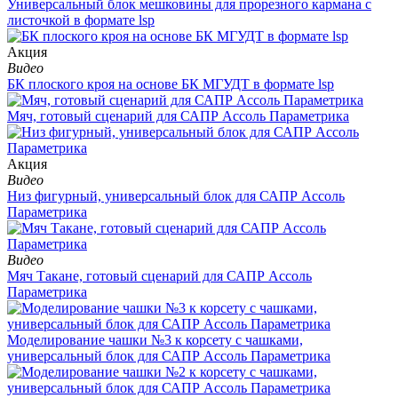
Универсальный блок мешковины для прорезного кармана с
листочкой в формате lsp
Aкция
Видео
БК плоского кроя на основе БК МГУДТ в формате lsp
Мяч, готовый сценарий для САПР Ассоль Параметрика
Aкция
Видео
Низ фигурный, универсальный блок для САПР Ассоль
Параметрика
Видео
Мяч Такане, готовый сценарий для САПР Ассоль
Параметрика
Моделирование чашки №3 к корсету с чашками,
универсальный блок для САПР Ассоль Параметрика