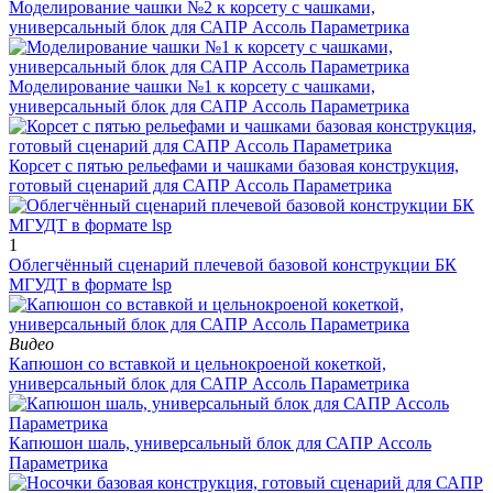
Моделирование чашки №2 к корсету с чашками,
универсальный блок для САПР Ассоль Параметрика
Моделирование чашки №1 к корсету с чашками,
универсальный блок для САПР Ассоль Параметрика
Корсет с пятью рельефами и чашками базовая конструкция,
готовый сценарий для САПР Ассоль Параметрика
1
Облегчённый сценарий плечевой базовой конструкции БК
МГУДТ в формате lsp
Видео
Капюшон со вставкой и цельнокроеной кокеткой,
универсальный блок для САПР Ассоль Параметрика
Капюшон шаль, универсальный блок для САПР Ассоль
Параметрика